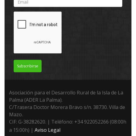
Subscribirse
Asociación para el Desarrollo Rural de la Isla de La
Palma (ADER La Palma).
C/Trasera Doctor Morera Bravo s/n. 38730. Villa de
Mazo.
CIF: G-38282620. | Teléfono: +34 922052266 (08:00h
a 15:00h) |
Aviso Legal