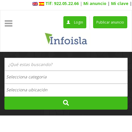
Tlf: 922.05.22.66
|
Mi anuncio
|
Mi clave
|
Login
Publicar anuncio