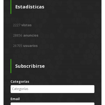
Estadísticas
2227
vistas
28856
anuncios
26705
usuarios
Subscribirse
Categorías
Email