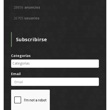
28856
anuncios
26705
usuarios
Subscribirse
Categorías
Email