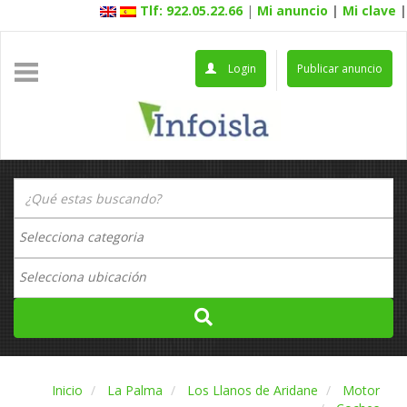
Tlf: 922.05.22.66
|
Mi anuncio
|
Mi clave
|
Login
Publicar anuncio
Inicio
La Palma
Los Llanos de Aridane
Motor