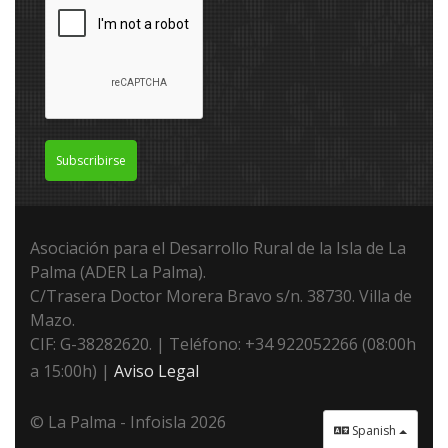
Subscribirse
Asociación para el Desarrollo Rural de la Isla de La
Palma (ADER La Palma).
C/Trasera Doctor Morera Bravo s/n. 38730. Villa de
Mazo.
CIF: G-38282620. | Teléfono: +34 922052266 (08:00h
a 15:00h) |
Aviso Legal
© La Palma - Infoisla 2026
Spanish