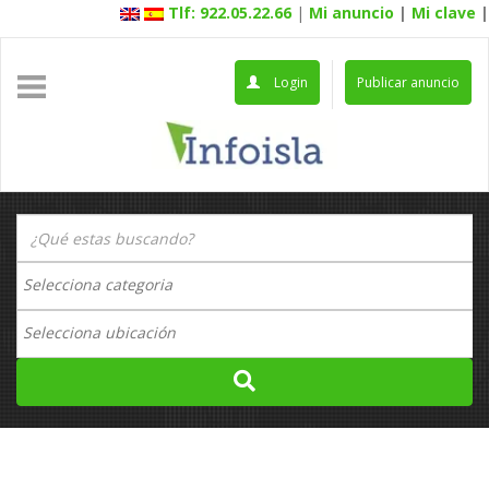
Tlf: 922.05.22.66
|
Mi anuncio
|
Mi clave
|
Login
Publicar anuncio