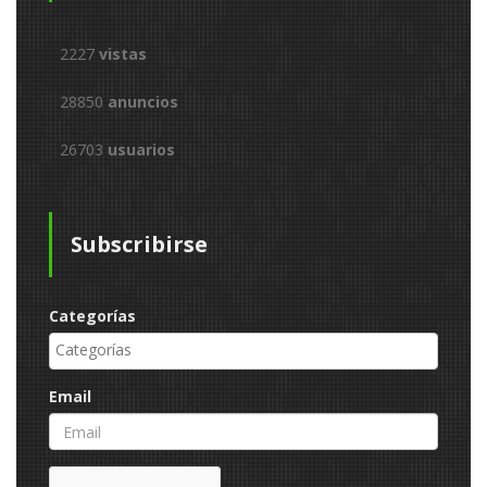
2227
vistas
28850
anuncios
26703
usuarios
Subscribirse
Categorías
Email