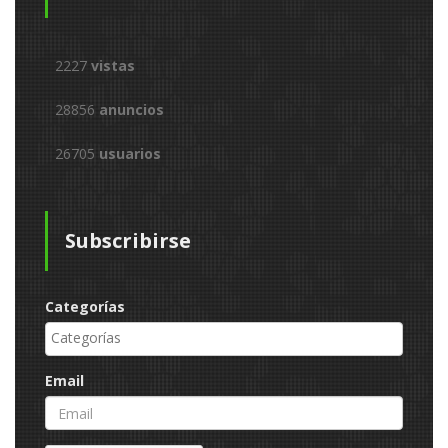
2227
vistas
28856
anuncios
26705
usuarios
Subscribirse
Categorías
Email