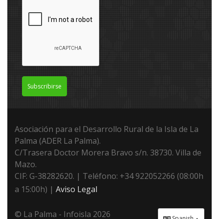
Subscribirse
Asociación para el Desarrollo Rural de la Isla de La
Palma (ADER La Palma).
C/Trasera Doctor Morera Bravo s/n. 38730. Villa de
Mazo.
CIF: G-38282620. | Teléfono: +34 922052266 (08:00h
a 15:00h) |
Aviso Legal
© La Palma - Infoisla 2026
Spanish