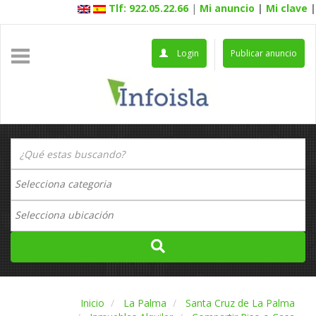
Tlf: 922.05.22.66
|
Mi anuncio
|
Mi clave
|
Login
Publicar anuncio
Inicio
La Palma
Santa Cruz de La Palma