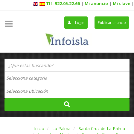
Tlf: 922.05.22.66
|
Mi anuncio
|
Mi clave
|
Login
Publicar anuncio
Inicio
La Palma
Santa Cruz de La Palma