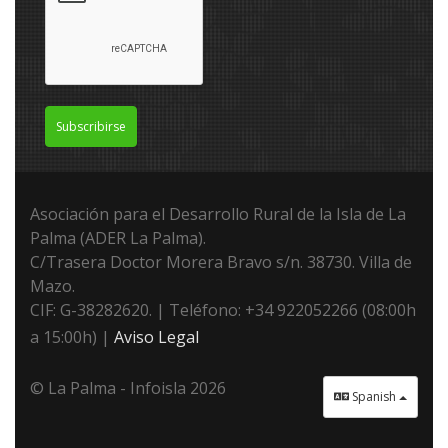
Subscribirse
Asociación para el Desarrollo Rural de la Isla de La
Palma (ADER La Palma).
C/Trasera Doctor Morera Bravo s/n. 38730. Villa de
Mazo.
CIF: G-38282620. | Teléfono: +34 922052266 (08:00h
a 15:00h) |
Aviso Legal
© La Palma - Infoisla 2026
Spanish