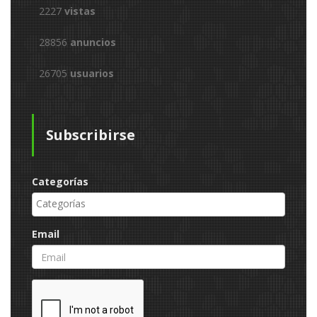
2227
vistas
28856
anuncios
26705
usuarios
Subscribirse
Categorías
Email