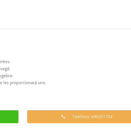
entes.
Evagd.
ogebra.
e les proporcionará uno.
Teléfono: 649291724