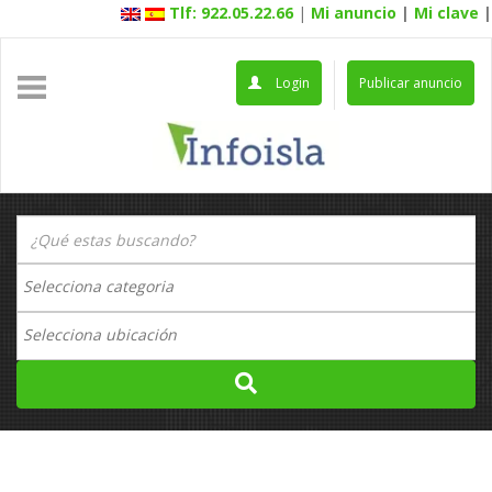
Tlf: 922.05.22.66
|
Mi anuncio
|
Mi clave
|
Login
Publicar anuncio