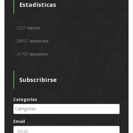
Estadísticas
2227
vistas
28857
anuncios
26705
usuarios
Subscribirse
Categorías
Email