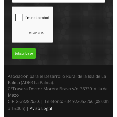
Subscribirse
Asociación para el Desarrollo Rural de la Isla de La
Palma (ADER La Palma).
C/Trasera Doctor Morera Bravo s/n. 38730. Villa de
Mazo.
CIF: G-38282620. | Teléfono: +34 922052266 (08:00h
a 15:00h) |
Aviso Legal