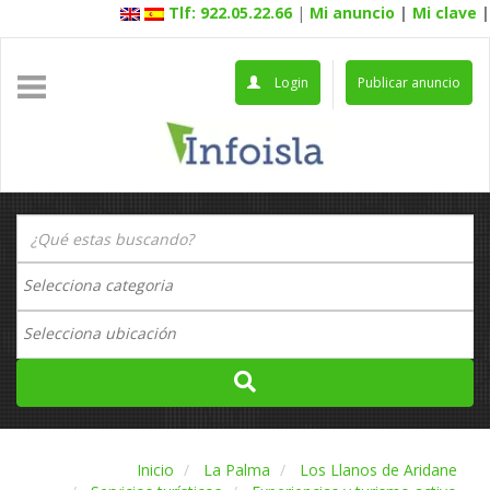
Tlf: 922.05.22.66
|
Mi anuncio
|
Mi clave
|
Login
Publicar anuncio
Inicio
La Palma
Los Llanos de Aridane