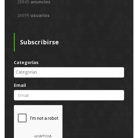
28845
anuncios
26699
usuarios
Subscribirse
Categorías
Email