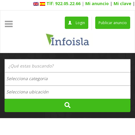
Tlf: 922.05.22.66
|
Mi anuncio
|
Mi clave
|
Login
Publicar anuncio