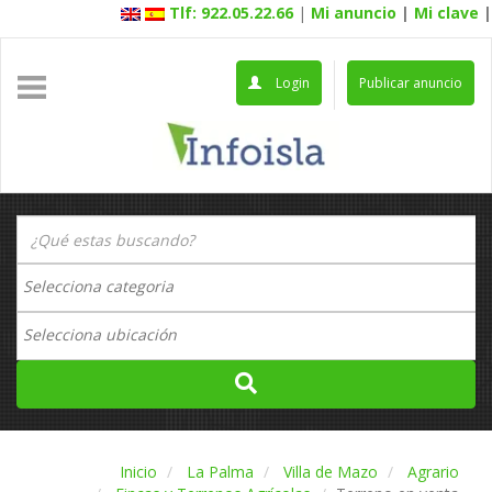
Tlf: 922.05.22.66
|
Mi anuncio
|
Mi clave
|
Login
Publicar anuncio
Inicio
La Palma
Villa de Mazo
Agrario