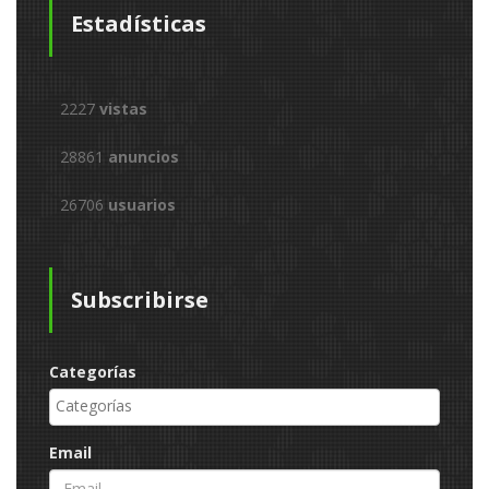
Estadísticas
2227
vistas
28861
anuncios
26706
usuarios
Subscribirse
Categorías
Email