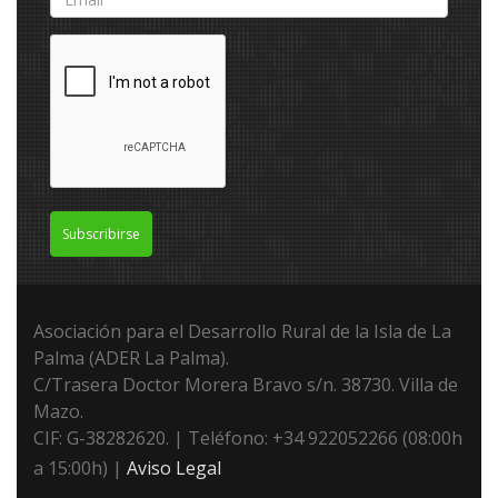
Subscribirse
Asociación para el Desarrollo Rural de la Isla de La
Palma (ADER La Palma).
C/Trasera Doctor Morera Bravo s/n. 38730. Villa de
Mazo.
CIF: G-38282620. | Teléfono: +34 922052266 (08:00h
a 15:00h) |
Aviso Legal