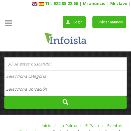
Tlf: 922.05.22.66
|
Mi anuncio
|
Mi clave
|
Login
Publicar anuncio
Inicio
La Palma
El Paso
Eventos