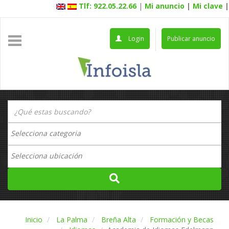
Tlf: 922.05.22.66
|
Mi anuncio
|
Mi clave
|
Login
Publicar anuncio
Inicio
La Palma
Breña Alta
Formación y Becas