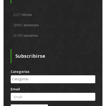
2227
vistas
28860
anuncios
26706
usuarios
Subscribirse
Categorías
Email