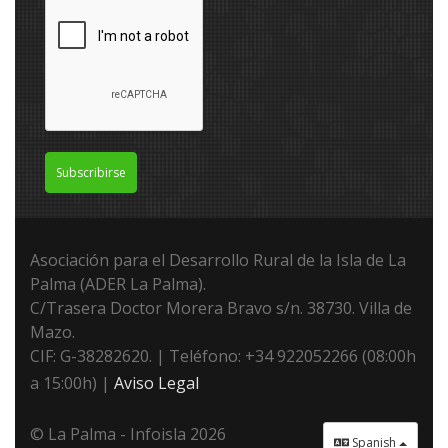
Subscribirse
Asociación para el Desarrollo Rural de la Isla de La
Palma (ADER La Palma).
C/Trasera Doctor Morera Bravo s/n. 38730. Villa de
Mazo.
CIF: G-38282620. | Teléfono: +34 922052266 (08:00h
a 15:00h) |
Aviso Legal
© La Palma - Infoisla 2026
Spanish