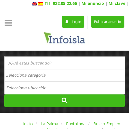
Tlf: 922.05.22.66
|
Mi anuncio
|
Mi clave
|
Login
Publicar anuncio
Inicio
La Palma
Puntallana
Busco Empleo