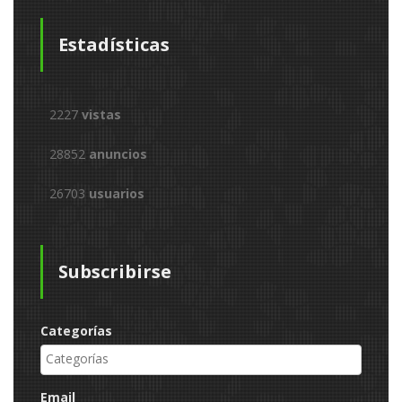
Estadísticas
2227
vistas
28852
anuncios
26703
usuarios
Subscribirse
Categorías
Email