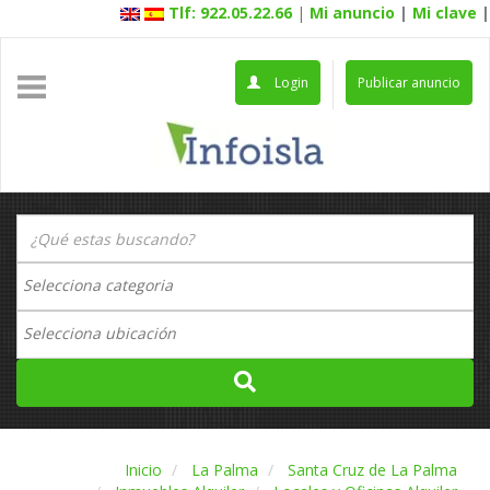
Tlf: 922.05.22.66
|
Mi anuncio
|
Mi clave
|
Login
Publicar anuncio
Inicio
La Palma
Santa Cruz de La Palma