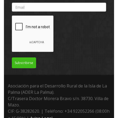
Subscribirse
Asociación para el Desarrollo Rural de la Isla de La
Palma (ADER La Palma).
C/Trasera Doctor Morera Bravo s/n. 38730. Villa de
Mazo.
CIF: G-38282620. | Teléfono: +34 922052266 (08:00h