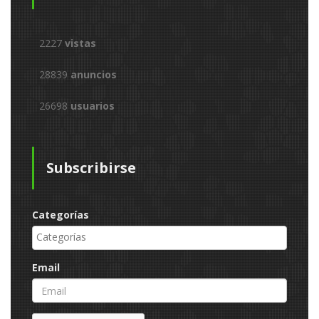
2227
vistas
28839
anuncios
26698
usuarios
Subscribirse
Categorías
Email