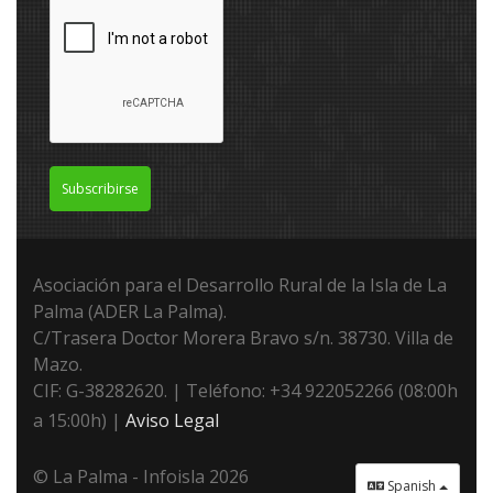
Subscribirse
Asociación para el Desarrollo Rural de la Isla de La
Palma (ADER La Palma).
C/Trasera Doctor Morera Bravo s/n. 38730. Villa de
Mazo.
CIF: G-38282620. | Teléfono: +34 922052266 (08:00h
a 15:00h) |
Aviso Legal
© La Palma - Infoisla 2026
Spanish