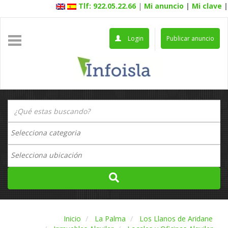
Tlf: 922.05.22.66
|
Mi anuncio
|
Mi clave
|
Login
Publicar anuncio
Inicio
La Palma
Los Llanos de Aridane