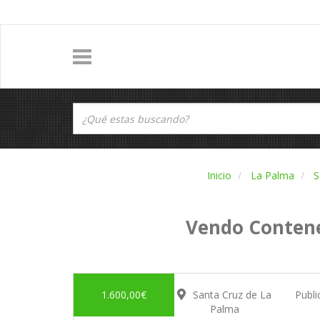
Inicio
La Palma
S
Vendo Contene
1.600,00€
Santa Cruz de La
Publ
Palma