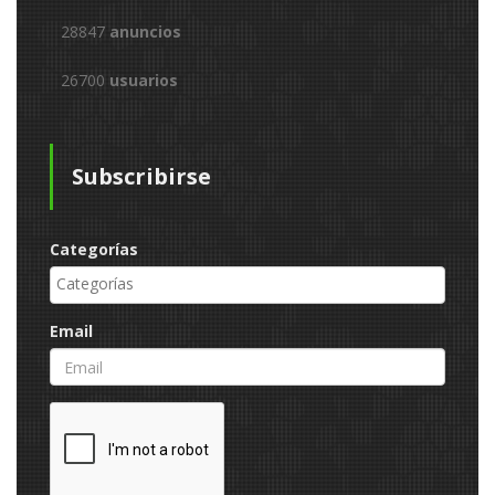
28847
anuncios
26700
usuarios
Subscribirse
Categorías
Email