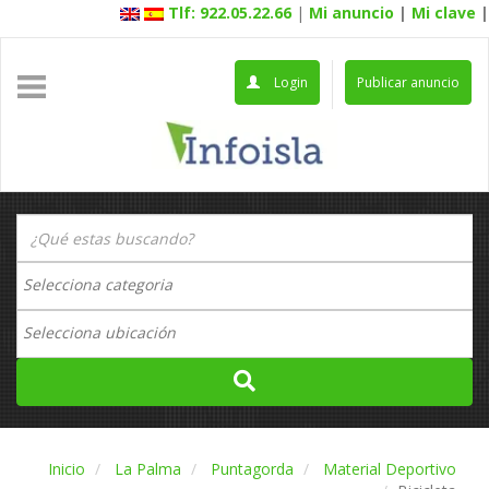
Tlf: 922.05.22.66
|
Mi anuncio
|
Mi clave
|
Login
Publicar anuncio
Inicio
La Palma
Puntagorda
Material Deportivo