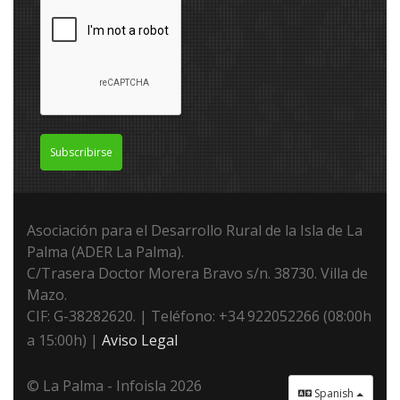
Subscribirse
Asociación para el Desarrollo Rural de la Isla de La
Palma (ADER La Palma).
C/Trasera Doctor Morera Bravo s/n. 38730. Villa de
Mazo.
CIF: G-38282620. | Teléfono: +34 922052266 (08:00h
a 15:00h) |
Aviso Legal
© La Palma - Infoisla 2026
Spanish