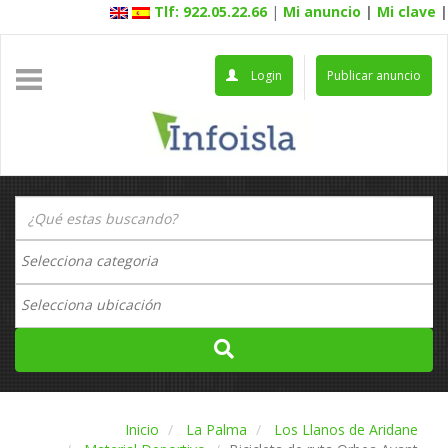
Tlf: 922.05.22.66
|
Mi anuncio
|
Mi clave
|
Login
Publicar anuncio
Inicio
La Palma
Los Llanos de Aridane