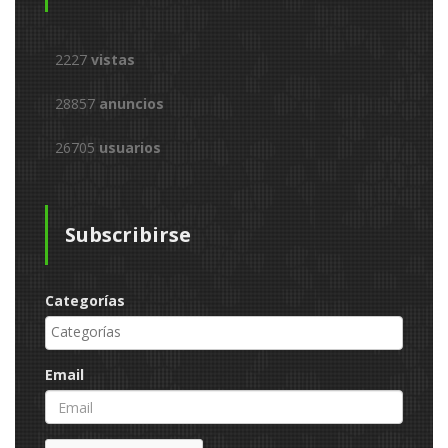
2227
vistas
28857
anuncios
26705
usuarios
Subscribirse
Categorías
Email