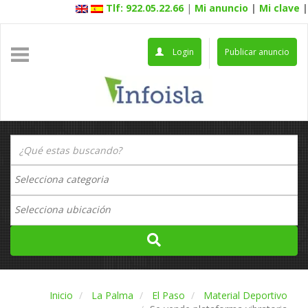
Tlf: 922.05.22.66
|
Mi anuncio
|
Mi clave
|
Login
Publicar anuncio
Inicio
La Palma
El Paso
Material Deportivo