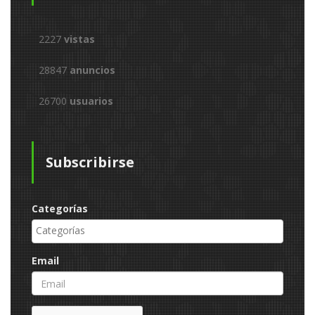
2227
vistas
28847
anuncios
26700
usuarios
Subscribirse
Categorías
Email