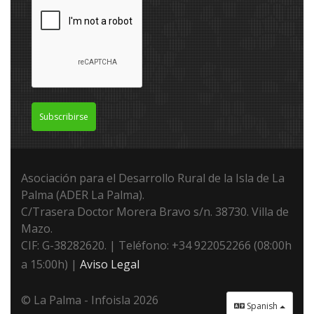
Subscribirse
Asociación para el Desarrollo Rural de la Isla de La
Palma (ADER La Palma).
C/Trasera Doctor Morera Bravo s/n. 38730. Villa de
Mazo.
CIF: G-38282620. | Teléfono: +34 922052266 (08:00h
a 15:00h) |
Aviso Legal
© La Palma - Infoisla 2026
Spanish