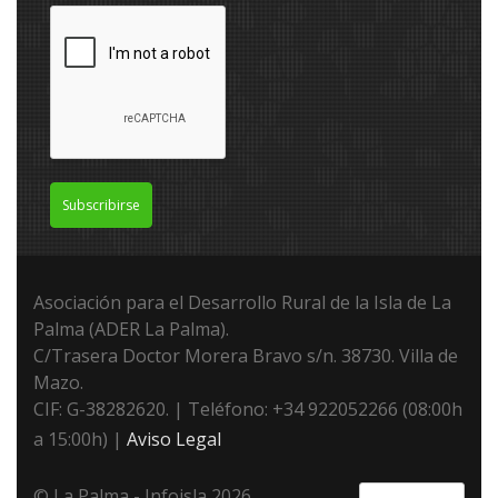
Subscribirse
Asociación para el Desarrollo Rural de la Isla de La
Palma (ADER La Palma).
C/Trasera Doctor Morera Bravo s/n. 38730. Villa de
Mazo.
CIF: G-38282620. | Teléfono: +34 922052266 (08:00h
a 15:00h) |
Aviso Legal
© La Palma - Infoisla 2026