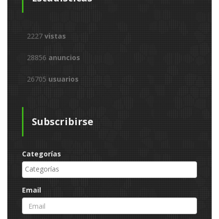
2227
vistas
28856
anuncios
26705
usuarios
Subscribirse
Categorías
Email