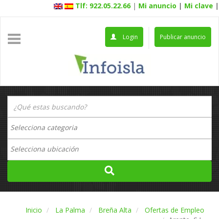
Tlf: 922.05.22.66
|
Mi anuncio
|
Mi clave
|
Login
Publicar anuncio
Inicio
La Palma
Breña Alta
Ofertas de Empleo