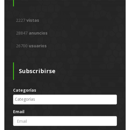
2227
vistas
28847
anuncios
26700
usuarios
Subscribirse
Categorías
Email