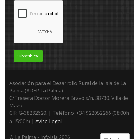
Subscribirse
Asociación para el Desarrollo Rural de la Isla de La
Palma (ADER La Palma).
C/Trasera Doctor Morera Bravo s/n. 38730. Villa de
Mazo.
CIF: G-38282620. | Teléfono: +34 922052266 (08:00h
a 15:00h) |
Aviso Legal
© La Palma - Infoisla 2026