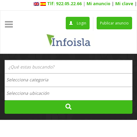
Tlf: 922.05.22.66
|
Mi anuncio
|
Mi clave
|
Login
Publicar anuncio