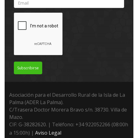
Subscribirse
Asociación para el Desarrollo Rural de la Isla de La
Palma (ADER La Palma).
C/Trasera Doctor Morera Bravo s/n. 38730. Villa de
Mazo.
CIF: G-38282620. | Teléfono: +34 922052266 (08:00h
a 15:00h) |
Aviso Legal