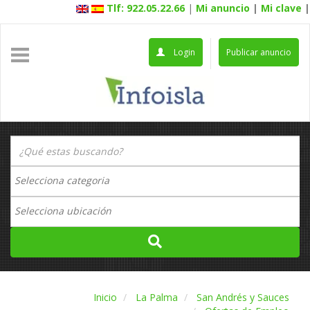
Tlf: 922.05.22.66
|
Mi anuncio
|
Mi clave
|
Login
Publicar anuncio
Inicio
La Palma
San Andrés y Sauces