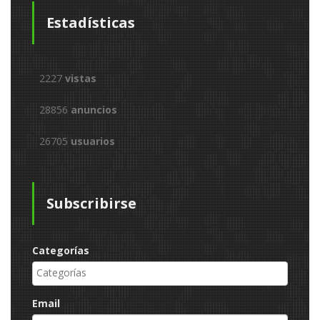
Estadísticas
2227
vistas
28856
anuncios
26705
usuarios
Subscribirse
Categorías
Email