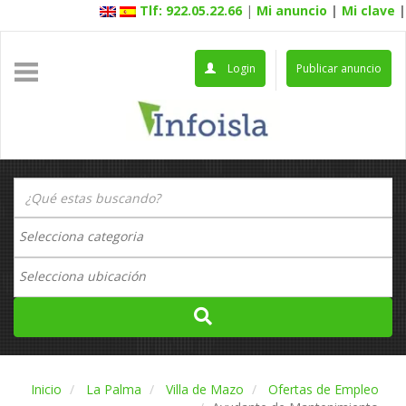
Tlf: 922.05.22.66
|
Mi anuncio
|
Mi clave
|
Login
Publicar anuncio
Inicio
La Palma
Villa de Mazo
Ofertas de Empleo