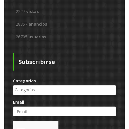
2227
vistas
28857
anuncios
26705
usuarios
Subscribirse
Categorías
Email