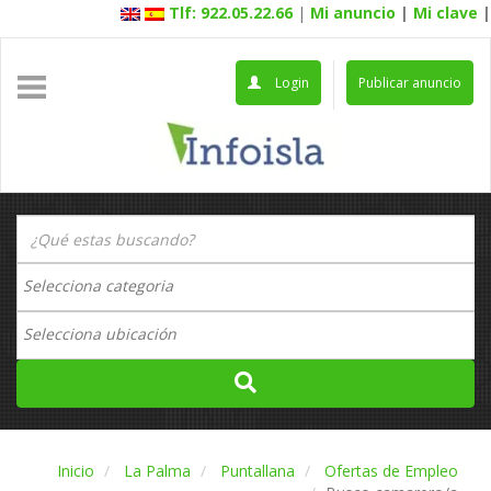
Tlf: 922.05.22.66
|
Mi anuncio
|
Mi clave
|
Login
Publicar anuncio
Inicio
La Palma
Puntallana
Ofertas de Empleo