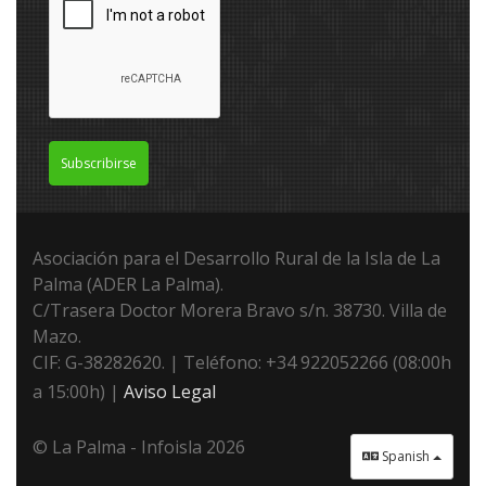
Subscribirse
Asociación para el Desarrollo Rural de la Isla de La
Palma (ADER La Palma).
C/Trasera Doctor Morera Bravo s/n. 38730. Villa de
Mazo.
CIF: G-38282620. | Teléfono: +34 922052266 (08:00h
a 15:00h) |
Aviso Legal
© La Palma - Infoisla 2026
Spanish