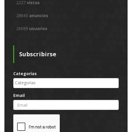
2227
vistas
28843
anuncios
26699
usuarios
Subscribirse
Categorías
Email