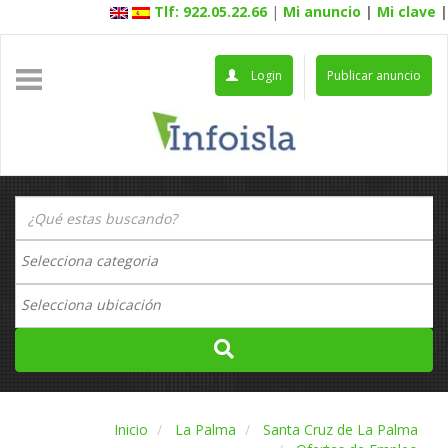
Tlf: 922.05.22.66
|
Mi anuncio
|
Mi clave
|
Login
Publicar anuncio
Inicio
La Palma
Santa Cruz de La Palma