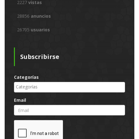
2227
vistas
28856
anuncios
26705
usuarios
Subscribirse
Categorías
Email