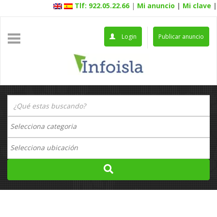
Tlf: 922.05.22.66
|
Mi anuncio
|
Mi clave
|
Login
Publicar anuncio