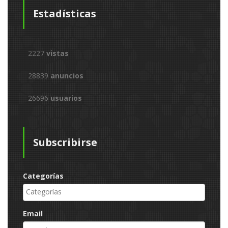
Estadísticas
2227
vistas
28839
anuncios
26696
usuarios
Subscribirse
Categorías
Email