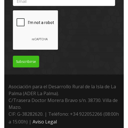
Subscribirse
Asociación para el Desarrollo Rural de la Isla de La
Palma (ADER La Palma).
C/Trasera Doctor Morera Bravo s/n. 38730. Villa de
Mazo.
CIF: G-38282620. | Teléfono: +34 922052266 (08:00h
a 15:00h) |
Aviso Legal