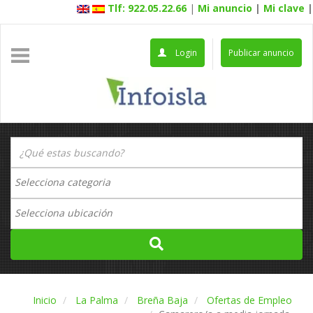
Tlf: 922.05.22.66
|
Mi anuncio
|
Mi clave
|
Login
Publicar anuncio
Inicio
La Palma
Breña Baja
Ofertas de Empleo