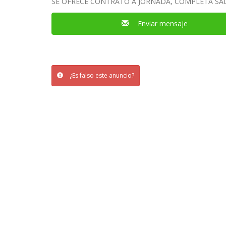
SE OFRECE CONTRATO A JORNADA, COMPLETA SA
Enviar mensaje
¿Es falso este anuncio?