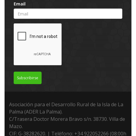
Email
Subscribirse
Asociación para el Desarrollo Rural de la Isla de La
Palma (ADER La Palma).
C/Trasera Doctor Morera Bravo s/n. 38730. Villa de
Mazo.
CIF: G-38282620. | Teléfono: +34 922052266 (08:00h