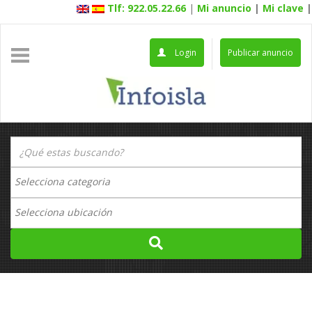
Tlf: 922.05.22.66
|
Mi anuncio
|
Mi clave
|
Login
Publicar anuncio