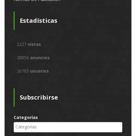
Estadísticas
2227
vistas
28856
anuncios
26705
usuarios
Subscribirse
Categorías