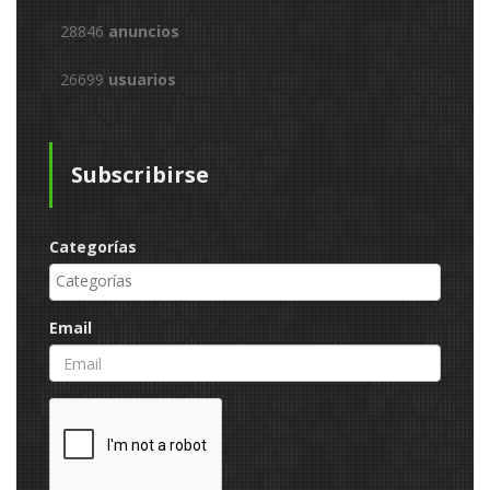
28846
anuncios
26699
usuarios
Subscribirse
Categorías
Email