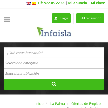
Tlf: 922.05.22.66
|
Mi anuncio
|
Mi clave
|
Login
Publicar anuncio
Inicio
La Palma
Ofertas de Empleo