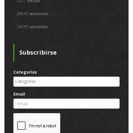
2227
vistas
28843
anuncios
26699
usuarios
Subscribirse
Categorías
Email