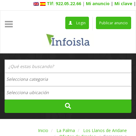
Tlf: 922.05.22.66
|
Mi anuncio
|
Mi clave
|
Login
Publicar anuncio
Inicio
La Palma
Los Llanos de Aridane