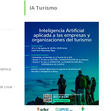
IA Turismo
námica,
de crear