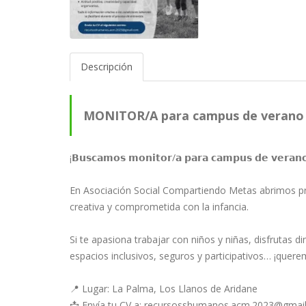
Descripción
MONITOR/A para campus de verano
¡𝗕𝘂𝘀𝗰𝗮𝗺𝗼𝘀 𝗺𝗼𝗻𝗶𝘁𝗼𝗿/𝗮 𝗽𝗮𝗿𝗮 𝗰𝗮𝗺𝗽𝘂𝘀 𝗱𝗲 𝘃𝗲𝗿𝗮𝗻
En Asociación Social Compartiendo Metas abrimos pr
creativa y comprometida con la infancia.
Si te apasiona trabajar con niños y niñas, disfrutas d
espacios inclusivos, seguros y participativos… ¡quer
📍 Lugar: La Palma, Los Llanos de Aridane
📩 Envía tu CV a:
recursosshumanos.acm.2023@gmai