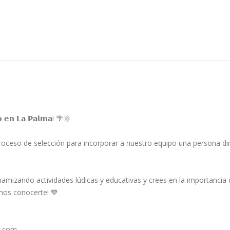
𝗼 𝗲𝗻 𝗟𝗮 𝗣𝗮𝗹𝗺𝗮! 🌴🌞
oceso de selección para incorporar a nuestro equipo una persona di
inamizando actividades lúdicas y educativas y crees en la importancia 
emos conocerte! 💙
l.com