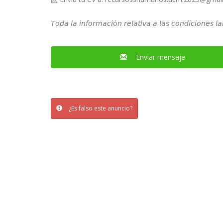
𝘛𝘰𝘥𝘢 𝘭𝘢 𝘪𝘯𝘧𝘰𝘳𝘮𝘢𝘤𝘪ó𝘯 𝘳𝘦𝘭𝘢𝘵𝘪𝘷𝘢 𝘢 𝘭𝘢𝘴 𝘤𝘰𝘯𝘥𝘪𝘤𝘪𝘰𝘯𝘦𝘴 𝘭𝘢
Enviar mensaje
¿Es falso este anuncio?