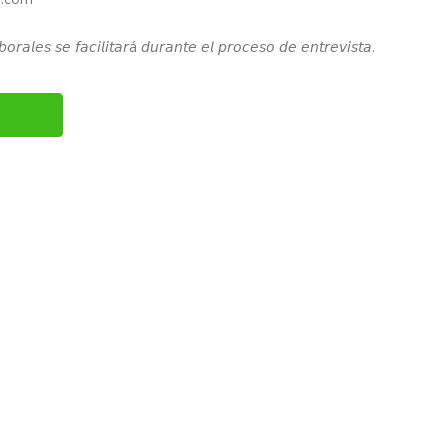
𝘰𝘳𝘢𝘭𝘦𝘴 𝘴𝘦 𝘧𝘢𝘤𝘪𝘭𝘪𝘵𝘢𝘳á 𝘥𝘶𝘳𝘢𝘯𝘵𝘦 𝘦𝘭 𝘱𝘳𝘰𝘤𝘦𝘴𝘰 𝘥𝘦 𝘦𝘯𝘵𝘳𝘦𝘷𝘪𝘴𝘵𝘢.