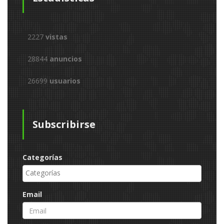
2227
vistas
28844
anuncios
26699
usuarios
Subscribirse
Categorías
Email