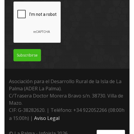
Subscribirse
Asociación para el Desarrollo Rural de la Isla de La
Palma (ADER La Palma).
C/Trasera Doctor Morera Bravo s/n. 38730. Villa de
Mazo.
CIF: G-38282620. | Teléfono: +34 922052266 (08:00h
a 15:00h) |
Aviso Legal
© La Palma - Infoisla 2026