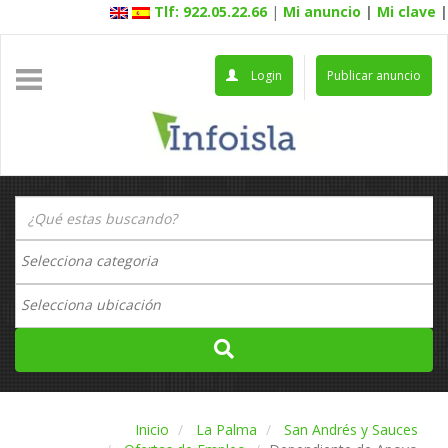
Tlf: 922.05.22.66
|
Mi anuncio
|
Mi clave
|
Login
Publicar anuncio
Inicio
La Palma
San Andrés y Sauces