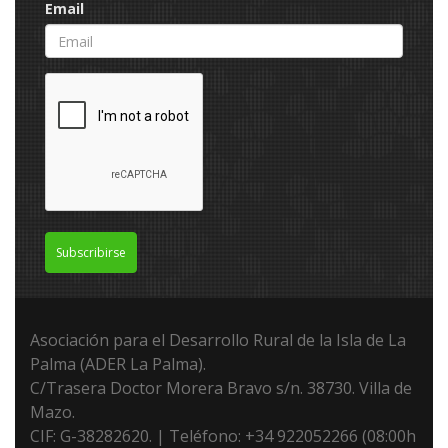
Email
Subscribirse
Asociación para el Desarrollo Rural de la Isla de La
Palma (ADER La Palma).
C/Trasera Doctor Morera Bravo s/n. 38730. Villa de
Mazo.
CIF: G-38282620. | Teléfono: +34 922052266 (08:00h