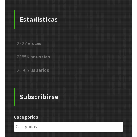
Estadísticas
2227
vistas
28856
anuncios
26705
usuarios
Subscribirse
Categorías