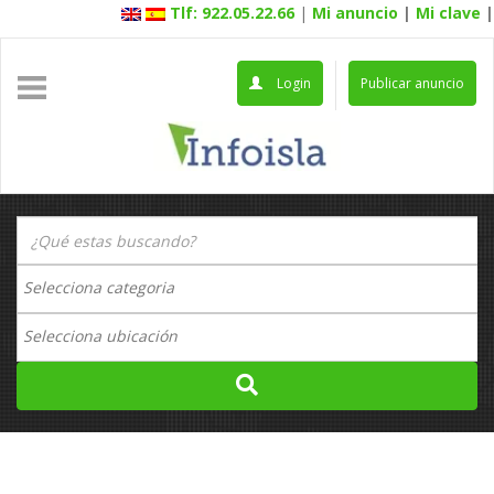
Tlf: 922.05.22.66
|
Mi anuncio
|
Mi clave
|
Login
Publicar anuncio