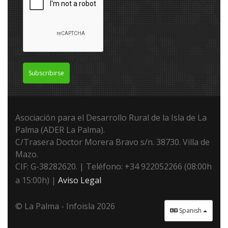
Subscribirse
Asociación para el Desarrollo Rural de la Isla de La
Palma (ADER La Palma).
C/Trasera Doctor Morera Bravo s/n. 38730. Villa de
Mazo.
CIF: G-38282620. | Teléfono: +34 922052266 (08:00h
a 15:00h) |
Aviso Legal
© La Palma - Infoisla 2026
Spanish