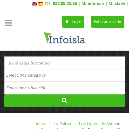
Tlf: 922.05.22.66
|
Mi anuncio
|
Mi clave
|
Login
Publicar anuncio
Inicio
La Palma
Los Llanos de Aridane