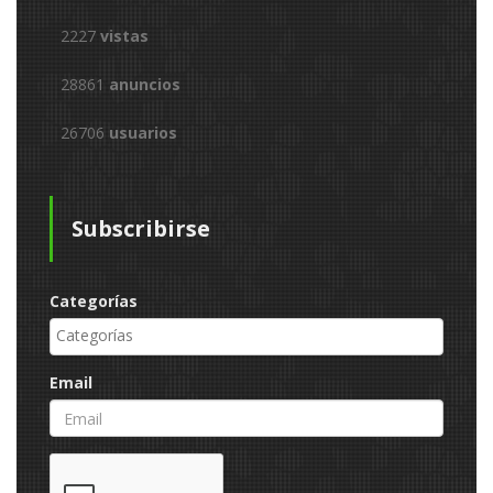
2227
vistas
28861
anuncios
26706
usuarios
Subscribirse
Categorías
Email