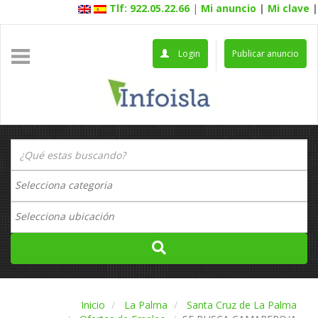
Tlf: 922.05.22.66
|
Mi anuncio
|
Mi clave
|
Login
Publicar anuncio
Inicio
La Palma
Santa Cruz de La Palma