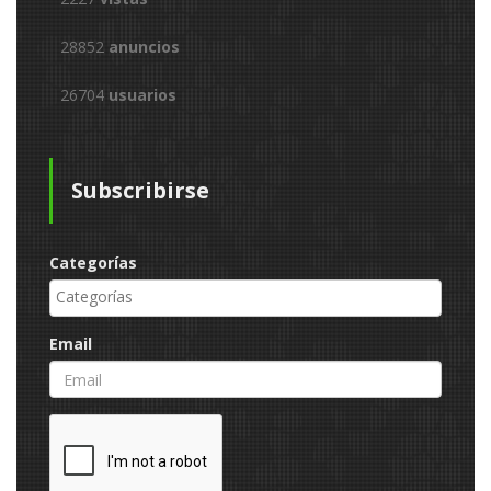
28852
anuncios
26704
usuarios
Subscribirse
Categorías
Email