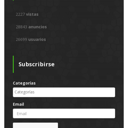
2227
vistas
28843
anuncios
26699
usuarios
Subscribirse
Categorías
Email