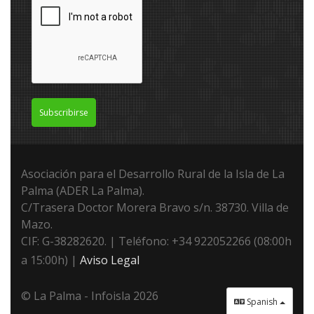
Subscribirse
Asociación para el Desarrollo Rural de la Isla de La
Palma (ADER La Palma).
C/Trasera Doctor Morera Bravo s/n. 38730. Villa de
Mazo.
CIF: G-38282620. | Teléfono: +34 922052266 (08:00h
a 15:00h) |
Aviso Legal
© La Palma - Infoisla 2026
Spanish