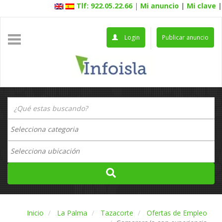
Tlf: 922.05.22.66
|
Mi anuncio
|
Mi clave
|
Login
Publicar anuncio
Inicio
La Palma
Tazacorte
Ofertas de Empleo