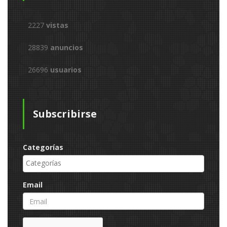
2227
vistas
28839
anuncios
26696
usuarios
Subscribirse
Categorías
Email