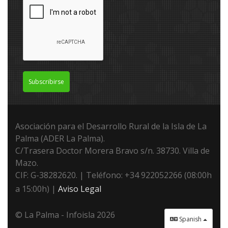
Subscribirse
Asociación para el Desarrollo Rural de la Isla de La
Palma (ADER La Palma).
C/Trasera Doctor Morera Bravo s/n. 38730. Villa de
Mazo.
CIF: G-38282620. | Teléfono: +34 922052266 (08:00h
a 15:00h) |
Aviso Legal
© La Palma - Infoisla 2026
Spanish