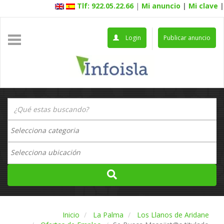
Tlf: 922.05.22.66
|
Mi anuncio
|
Mi clave
|
Login
Publicar anuncio
Inicio
La Palma
Los Llanos de Aridane