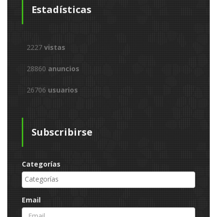
Estadísticas
2227
vistas
28860
anuncios
26706
usuarios
Subscribirse
Categorías
Email