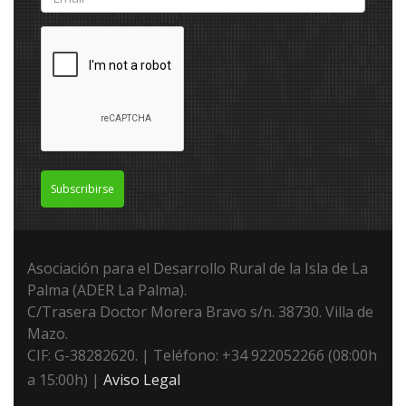
Subscribirse
Asociación para el Desarrollo Rural de la Isla de La
Palma (ADER La Palma).
C/Trasera Doctor Morera Bravo s/n. 38730. Villa de
Mazo.
CIF: G-38282620. | Teléfono: +34 922052266 (08:00h
a 15:00h) |
Aviso Legal