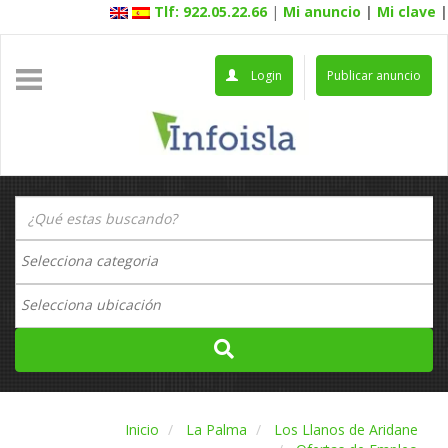
Tlf: 922.05.22.66
|
Mi anuncio
|
Mi clave
|
Login
Publicar anuncio
Inicio
La Palma
Los Llanos de Aridane