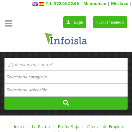
Tlf: 922.05.22.66
|
Mi anuncio
|
Mi clave
|
Login
Publicar anuncio
Inicio
La Palma
Breña Baja
Ofertas de Empleo