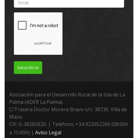
Subscribirse
Asociación para el Desarrollo Rural de la Isla de La
Palma (ADER La Palma).
C/Trasera Doctor Morera Bravo s/n. 38730. Villa de
Mazo.
CIF: G-38282620. | Teléfono: +34 922052266 (08:00h
a 15:00h) |
Aviso Legal