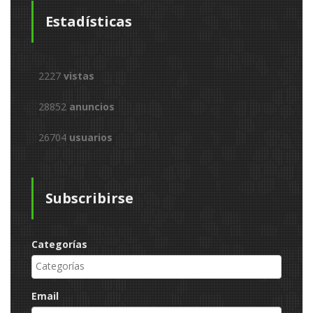
Estadísticas
2227
vistas
28852
anuncios
26704
usuarios
Subscribirse
Categorías
Email