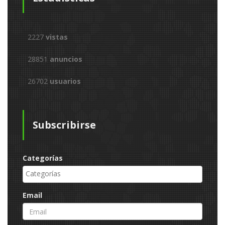
2227
vistas
28851
anuncios
26702
usuarios
Subscribirse
Categorías
Email