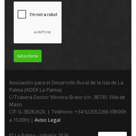
Subscribirse
Asociación para el Desarrollo Rural de la Isla de La
Palma (ADER La Palma).
C/Trasera Doctor Morera Bravo s/n. 38730. Villa de
Mazo.
CIF: G-38282620. | Teléfono: +34 922052266 (08:00h
a 15:00h) |
Aviso Legal
© La Palma - Infoisla 2026