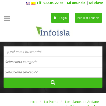
Tlf: 922.05.22.66
|
Mi anuncio
|
Mi clave
|
Login
Publicar anuncio
Inicio
La Palma
Los Llanos de Aridane