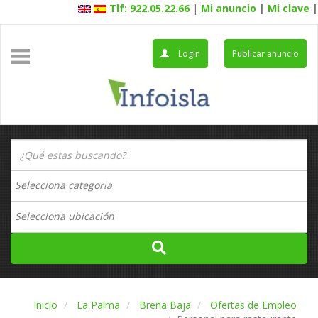
Tlf: 922.05.22.66
|
Mi anuncio
|
Mi clave
|
Login
Publicar anuncio
Inicio
La Palma
Breña Baja
Ofertas de Empleo