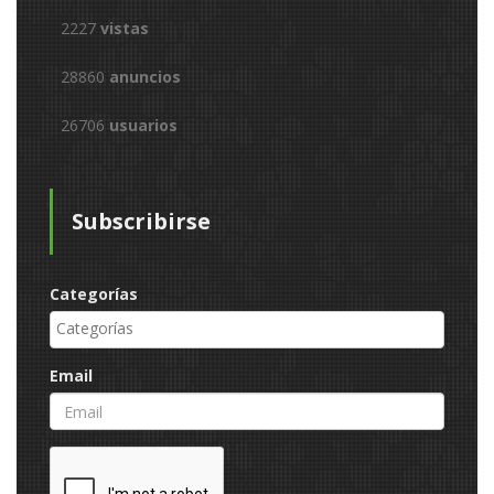
2227
vistas
28860
anuncios
26706
usuarios
Subscribirse
Categorías
Email