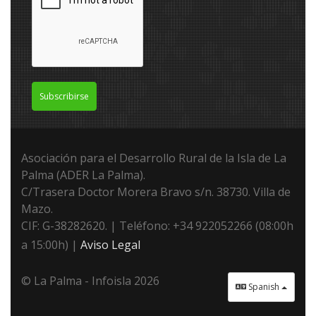
Subscribirse
Asociación para el Desarrollo Rural de la Isla de La
Palma (ADER La Palma).
C/Trasera Doctor Morera Bravo s/n. 38730. Villa de
Mazo.
CIF: G-38282620. | Teléfono: +34 922052266 (08:00h
a 15:00h) |
Aviso Legal
© La Palma - Infoisla 2026
Spanish