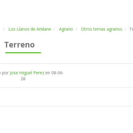
a
Los Llanos de Aridane
Agrario
Otros temas agrarios
T
Terreno
o por
Jose miguel Perez
en
08-06-
26