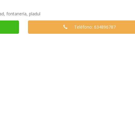
ad, fontanería, pladul
Teléfono: 634896787