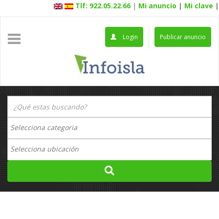
Tlf: 922.05.22.66
|
Mi anuncio
|
Mi clave
|
Login
Publicar anuncio