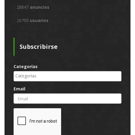
28847
anuncios
26700
usuarios
Subscribirse
Categorías
Email