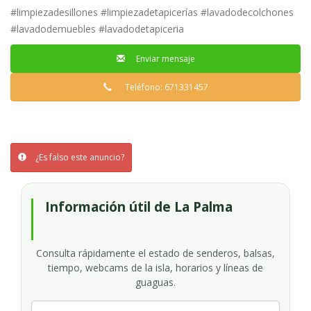
#limpiezadesillones #limpiezadetapicerías #lavadodecolchones
#lavadodemuebles #lavadodetapiceria
Enviar mensaje
Teléfono: 671331457
¿Es falso este anuncio?
Información útil de La Palma
Consulta rápidamente el estado de senderos, balsas,
tiempo, webcams de la isla, horarios y líneas de
guaguas.