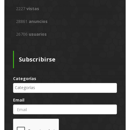
2227
vistas
28861
anuncios
26706
usuarios
Subscribirse
Categorías
Email