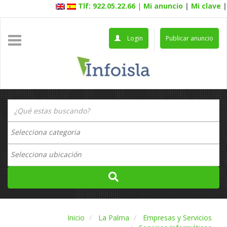
Tlf: 922.05.22.66
|
Mi anuncio
|
Mi clave
|
Login
Publicar anuncio
Inicio
La Palma
Empresas y Servicios