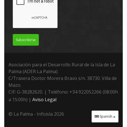
Subscribirse
Asociación para el Desarrollo Rural de la Isla de La
Palma (ADER La Palma).
C/Trasera Doctor Morera Bravo s/n. 38730. Villa de
Mazo.
CIF: G-38282620. | Teléfono: +34 922052266 (08:00h
a 15:00h) |
Aviso Legal
© La Palma - Infoisla 2026
Spanish