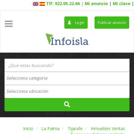
Tlf: 922.05.22.66
|
Mi anuncio
|
Mi clave
|
Login
Publicar anuncio
Inicio
La Palma
Tijarafe
Inmuebles Ventas