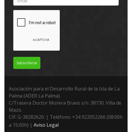
Subscribirse
Asociación para el Desarrollo Rural de la Isla de La
Palma (ADER La Palma).
C/Trasera Doctor Morera Bravo s/n. 38730. Villa de
Mazo.
CIF: G-38282620. | Teléfono: +34 922052266 (08:00h
a 15:00h) |
Aviso Legal