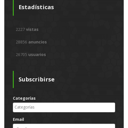
Estadísticas
2227
vistas
28856
anuncios
26705
usuarios
Subscribirse
Categorías
Email