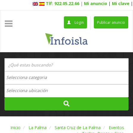
Tlf: 922.05.22.66
|
Mi anuncio
|
Mi clave
|
Login
Publicar anuncio
Inicio
La Palma
Santa Cruz de La Palma
Eventos