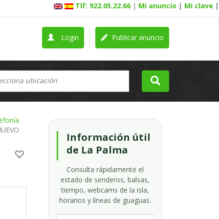
Tlf: 922.05.22.66
|
Mi anuncio
|
Mi clave
|
Login
Publicar anuncio
efonía
NUEVO
Información útil
de La Palma
Consulta rápidamente el
estado de senderos, balsas,
tiempo, webcams de la isla,
horarios y líneas de guaguas.