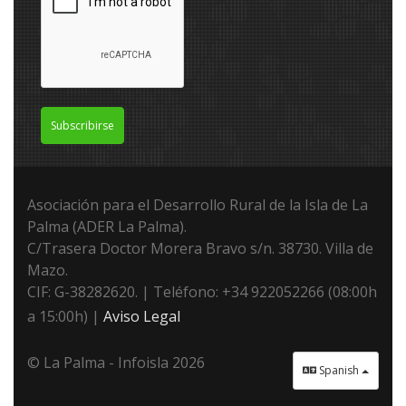
Subscribirse
Asociación para el Desarrollo Rural de la Isla de La
Palma (ADER La Palma).
C/Trasera Doctor Morera Bravo s/n. 38730. Villa de
Mazo.
CIF: G-38282620. | Teléfono: +34 922052266 (08:00h
a 15:00h) |
Aviso Legal
© La Palma - Infoisla 2026
Spanish