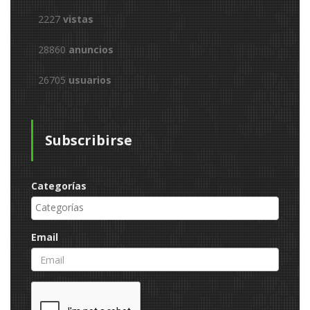
2227
vistas
28860
anuncios
26705
usuarios
Subscribirse
Categorías
Email