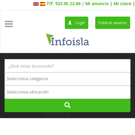
Tlf: 922.05.22.66
|
Mi anuncio
|
Mi clave
|
Login
Publicar anuncio